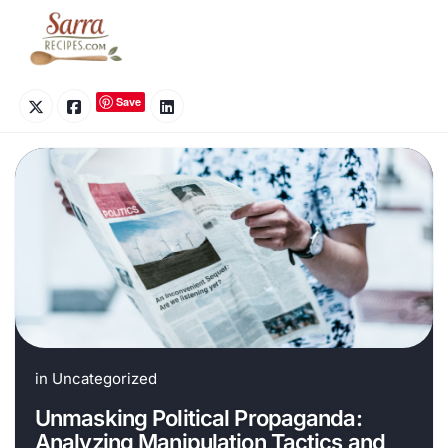
Skip
to
content
Save
in
Uncategorized
Unmasking Political Propaganda:
Analyzing Manipulation Tactics and