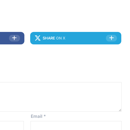
SHARE
ON X
Email
*