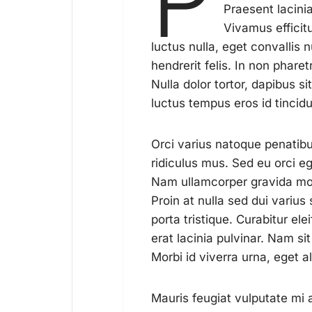
P
Praesent lacini
Vivamus efficit
luctus nulla, eget convallis n
hendrerit felis. In non pharetr
Nulla dolor tortor, dapibus s
luctus tempus eros id tincid
Orci varius natoque penatibu
ridiculus mus. Sed eu orci e
Nam ullamcorper gravida mol
Proin at nulla sed dui varius 
porta tristique. Curabitur ele
erat lacinia pulvinar. Nam si
Morbi id viverra urna, eget a
Mauris feugiat vulputate mi 