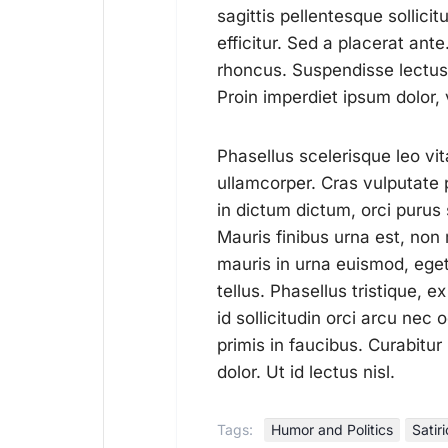
sagittis pellentesque sollici
efficitur. Sed a placerat ant
rhoncus. Suspendisse lectus 
Proin imperdiet ipsum dolor, 
Phasellus scelerisque leo vit
ullamcorper. Cras vulputate 
in dictum dictum, orci purus s
Mauris finibus urna est, no
mauris in urna euismod, eget
tellus. Phasellus tristique,
id sollicitudin orci arcu ne
primis in faucibus. Curabitu
dolor. Ut id lectus nisl.
Tags:
Humor and Politics
Satir