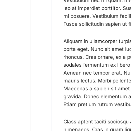
Vestibulum nec mi quam. Int
leo at imperdiet porttitor. S
mi posuere. Vestibulum facili
Fusce sollicitudin sapien ut
Aliquam in ullamcorper turpis
porta eget. Nunc sit amet luct
rhoncus. Cras ornare, ex a p
sodales fermentum ex libero f
Aenean nec tempor erat. Nulla
mauris lectus. Morbi pellent
Maecenas a sapien sit amet e
gravida. Donec elementum a
Etiam pretium rutrum vestib
Class aptent taciti sociosqu 
himenaeos. Cras in quam ligu