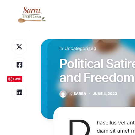
Skip
to
content
in
Uncategorized
Political Sati
and Freedom 
Save
by
SARRA
·
JUNE 4, 2023
hasellus vel ant
diam sit amet m