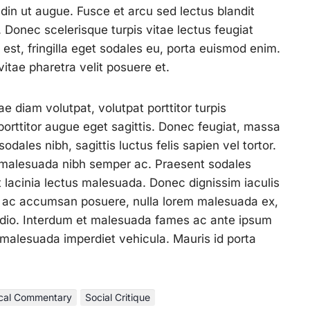
tudin ut augue. Fusce et arcu sed lectus blandit
e. Donec scelerisque turpis vitae lectus feugiat
est, fringilla eget sodales eu, porta euismod enim.
vitae pharetra velit posuere et.
ae diam volutpat, volutpat porttitor turpis
porttitor augue eget sagittis. Donec feugiat, massa
odales nibh, sagittis luctus felis sapien vel tortor.
n malesuada nibh semper ac. Praesent sodales
 lacinia lectus malesuada. Donec dignissim iaculis
 ex ac accumsan posuere, nulla lorem malesuada ex,
c odio. Interdum et malesuada fames ac ante ipsum
r malesuada imperdiet vehicula. Mauris id porta
ical Commentary
Social Critique