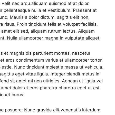
a velit nec arcu aliquam euismod at at dolor.
ur pellentesque nulla et vestibulum. Praesent at
unc. Mauris a dolor dictum, sagittis elit non,
a risus. Proin tincidunt felis et volutpat facilisis.
it amet elit sed, aliquam rutrum lectus. Aliquam
unt. Nulla ullamcorper magna in vulputate aliquet.
s et magnis dis parturient montes, nascetur
get eros condimentum varius at ullamcorper tortor.
estie. Nunc tincidunt molestie massa ut vehicula.
sagittis eget vitae ligula. Integer blandit metus in
ifend sit amet mi non ultricies. Aenean ut ligula vel
t amet dolor et eros pharetra pharetra eget ut est.
liquet purus.
ac posuere. Nunc gravida elit venenatis interdum