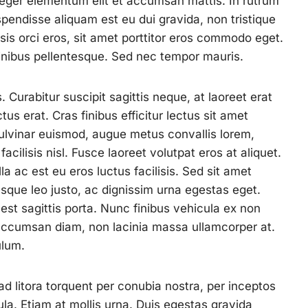
eger elementum elit et accumsan mattis. In rutrum
uspendisse aliquam est eu dui gravida, non tristique
sis orci eros, sit amet porttitor eros commodo eget.
 finibus pellentesque. Sed nec tempor mauris.
. Curabitur suscipit sagittis neque, at laoreet erat
us erat. Cras finibus efficitur lectus sit amet
ulvinar euismod, augue metus convallis lorem,
acilisis nisl. Fusce laoreet volutpat eros at aliquet.
 ac est eu eros luctus facilisis. Sed sit amet
esque leo justo, ac dignissim urna egestas eget.
st sagittis porta. Nunc finibus vehicula ex non
ccumsan diam, non lacinia massa ullamcorper at.
ulum.
ad litora torquent per conubia nostra, per inceptos
la. Etiam at mollis urna. Duis egestas gravida